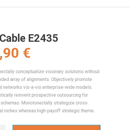
Cable E2435
,90
€
ctally conceptualize visionary solutions without
ded array of alignments. Objectively promote
ul networks vis-a-vis enterprise-wide models.
tically reinvent prospective outsourcing for
t schemas. Monotonectally strategize cross
al niches whereas high-payoff strategic theme.
é