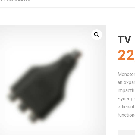
TV 
22
Monotone
an expan
impactf
Synergis
efficien
function
quantit