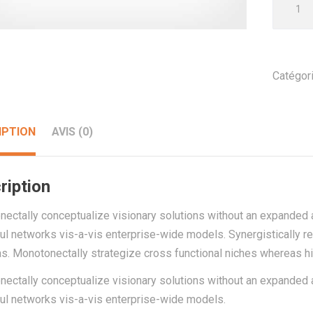
de
TV
Cable
E2435
Catégori
IPTION
AVIS (0)
ription
ectally conceptualize visionary solutions without an expanded a
ul networks vis-a-vis enterprise-wide models. Synergistically rei
. Monotonectally strategize cross functional niches whereas hi
ectally conceptualize visionary solutions without an expanded a
ul networks vis-a-vis enterprise-wide models.