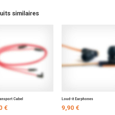
uits similaires
ansport Cabel
Loud-it Earphones
90
€
9,90
€