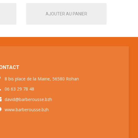
AJOUTER AU PANIER
ONTACT
8 bis place de la Mairie, 56580 Rohan
06 63 29 78 48
david@barberousse.bzh
www.barberousse.bzh