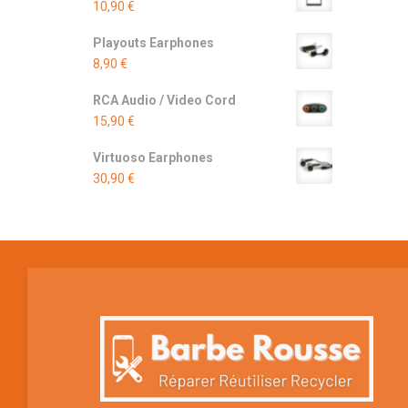
10,90
€
Playouts Earphones
8,90
€
RCA Audio / Video Cord
15,90
€
Virtuoso Earphones
30,90
€