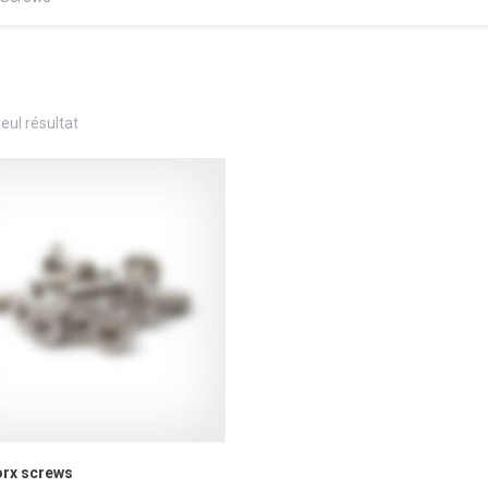
seul résultat
orx screws