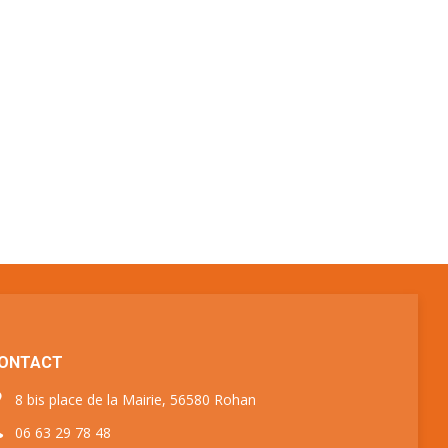
ONTACT
8 bis place de la Mairie, 56580 Rohan
06 63 29 78 48